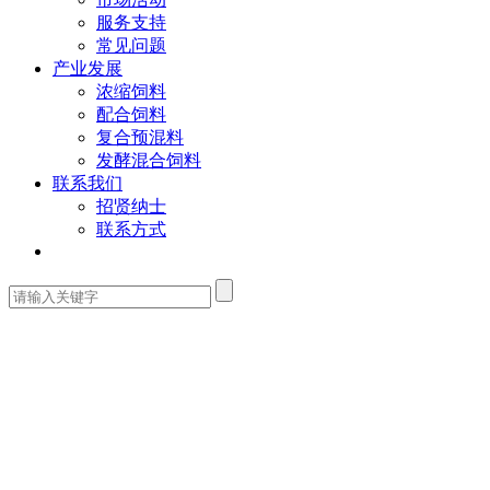
服务支持
常见问题
产业发展
浓缩饲料
配合饲料
复合预混料
发酵混合饲料
联系我们
招贤纳士
联系方式