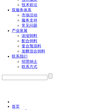
技术前沿
双服务体系
市场活动
服务支持
常见问题
产业发展
浓缩饲料
配合饲料
复合预混料
发酵混合饲料
联系我们
招贤纳士
联系方式
首页