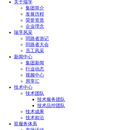
关于瑞孚
集团简介
发展历程
荣誉资质
企业理念
瑞孚风采
同路者游记
同路者大会
员工风采
新闻中心
集团新闻
行业动态
视频中心
周享汇
技术中心
技术团队
技术服务团队
技术品控团队
技术成果
技术前沿
双服务体系
市场活动