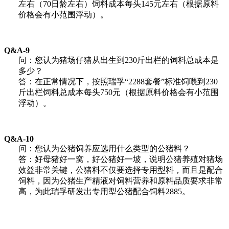
左右（
70
日龄左右）饲料成本每头
145
元左右（根据原料
价格会有小范围浮动）。
Q&A-9
问：您认为猪场仔猪从出生到
230
斤出栏的饲料总成本是
多少？
答：在正常情况下，按照瑞孚“
2288
套餐”标准饲喂到
230
斤出栏饲料总成本每头
750
元（根据原料价格会有小范围
浮动）。
Q&A-10
问：您认为公猪饲养应选用什么类型的公猪料？
答：好母猪好一窝，好公猪好一坡，说明公猪养殖对猪场
效益非常关键，公猪料不仅要选择专用型料，而且是配合
饲料，因为公猪生产精液对饲料营养和原料品质要求非常
高，为此瑞孚研发出专用型公猪配合饲料
2885
。