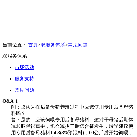
当前位置：
首页
>
双服务体系
>
常见问题
双服务体系
市场活动
服务支持
常见问题
Q&A-1
问：您认为在后备母猪养殖过程中应该使用专用后备母猪
料吗？
答：是的，应该饲喂专用后备母猪料。这对于母猪后期体
况和肢蹄很重要，也会减少二胎综合征发生，瑞孚建议使
用专用后备母猪料
1508(8%
预混料
)
，
60
公斤后开始饲喂，