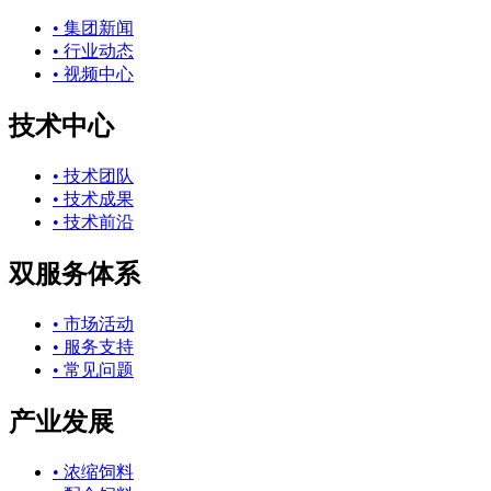
• 集团新闻
• 行业动态
• 视频中心
技术中心
• 技术团队
• 技术成果
• 技术前沿
双服务体系
• 市场活动
• 服务支持
• 常见问题
产业发展
• 浓缩饲料