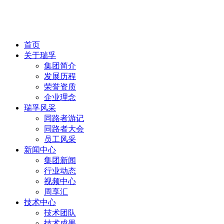
首页
关于瑞孚
集团简介
发展历程
荣誉资质
企业理念
瑞孚风采
同路者游记
同路者大会
员工风采
新闻中心
集团新闻
行业动态
视频中心
周享汇
技术中心
技术团队
技术成果