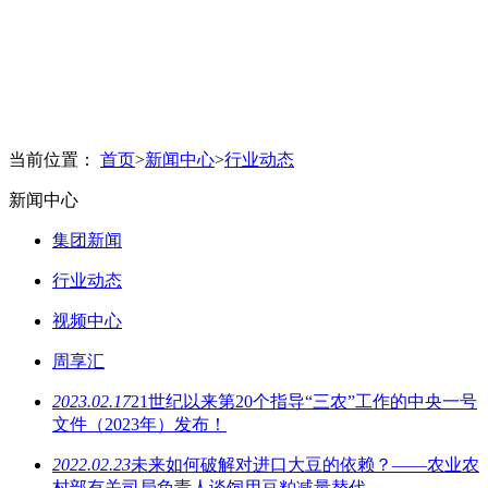
当前位置：
首页
>
新闻中心
>
行业动态
新闻中心
集团新闻
行业动态
视频中心
周享汇
2023.02.17
21世纪以来第20个指导“三农”工作的中央一号
文件（2023年）发布！
2022.02.23
未来如何破解对进口大豆的依赖？——农业农
村部有关司局负责人谈饲用豆粕减量替代