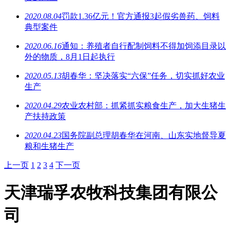
2020.08.04
罚款1.36亿元！官方通报3起假劣兽药、饲料
典型案件
2020.06.16
通知：养殖者自行配制饲料不得加饲添目录以
外的物质，8月1日起执行
2020.05.13
胡春华：坚决落实“六保”任务，切实抓好农业
生产
2020.04.29
农业农村部：抓紧抓实粮食生产，加大生猪生
产扶持政策
2020.04.23
国务院副总理胡春华在河南、山东实地督导夏
粮和生猪生产
上一页
1
2
3
4
下一页
天津瑞孚农牧科技集团有限公
司