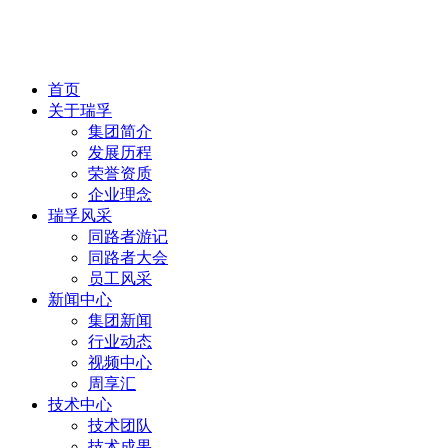
首页
关于瑞孚
集团简介
发展历程
荣誉资质
企业理念
瑞孚风采
同路者游记
同路者大会
员工风采
新闻中心
集团新闻
行业动态
视频中心
周享汇
技术中心
技术团队
技术成果