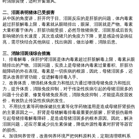
时清除粪便，适时开窗通风。
二、泪斑表明猪体已受损害
从中医的角度讲，肝开窍于目。泪斑反应的是肝脏的问题，体内毒素
超过肝脏解毒上限，毒素就从眼睛排出，眼屎、泪斑就是产物。毒素
大量积蓄于体内，肝脏功能受损，必然导致猪病变。泪斑形成后首先
影响猪的生长速度，其次造成猪只的免疫力下降，更是感染传染病征
兆，需尽快结合其他病征，找出病因，做出诊断，消除后患。
三、消除泪斑须综合措施
1、排毒解毒，保肝护肾泪斑是体内毒素超过肝脏解毒上限，毒素从眼
睛排出的产物。泪斑问题，实质上是母猪体内毒素过量蓄积、肝脏功
能障碍的外在表现。毒素是一切疾病的根源，因此，母猪泪斑多，还
需从改善肝肾功能，促进解毒排毒入手。
2、改善体质，增强机体免疫力和抵抗力通过增强母猪免疫力和抵抗
力，提升体质，消除免疫抑制，对于传染性疾病引起的母猪泪斑多的
问题十分必要。修复母猪免疫系统，消除免疫抑制，才能提高疫苗效
价，有效防止传染性疾病的发生。
3、不用抗生素等药物保健抗生素等化学药物滥用是造成母猪肝肾损伤
的主要原因之一。肝肾是母猪解毒排毒最重要的脏腑，肝肾损伤最终
引起母猪排毒解毒障碍，是造成母猪泪斑多的根本原因。因此，解决
泪斑问题，还应尽量减少抗生素保健，降低外源性毒素对肝肾等器官
的损伤。
4、加强饲养管理，改善饲养环境严把饲料原料关，定期清理喂料系