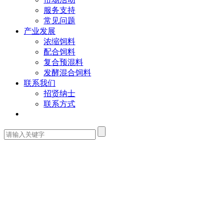
服务支持
常见问题
产业发展
浓缩饲料
配合饲料
复合预混料
发酵混合饲料
联系我们
招贤纳士
联系方式