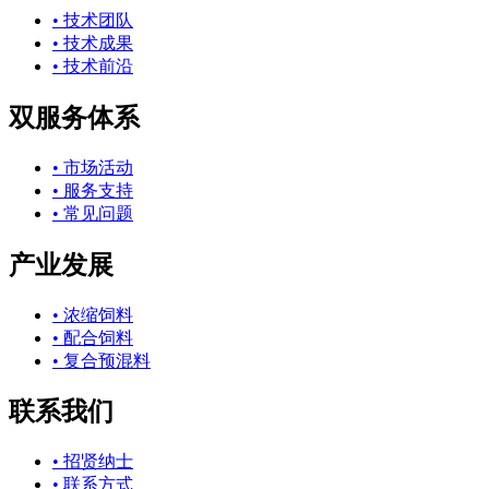
• 技术团队
• 技术成果
• 技术前沿
双服务体系
• 市场活动
• 服务支持
• 常见问题
产业发展
• 浓缩饲料
• 配合饲料
• 复合预混料
联系我们
• 招贤纳士
• 联系方式