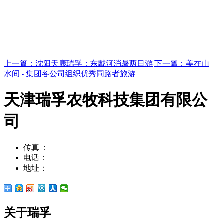
上一篇：沈阳天康瑞孚：东戴河消暑两日游
下一篇：美在山
水间 - 集团各公司组织优秀同路者旅游
天津瑞孚农牧科技集团有限公
司
传真 ：
022-23796002
电话：
022-23797008
地址：
天津市华苑产业园工华道2号天百中心10号楼
关于瑞孚