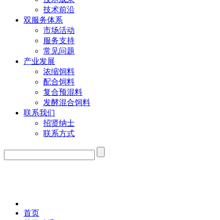
技术前沿
双服务体系
市场活动
服务支持
常见问题
产业发展
浓缩饲料
配合饲料
复合预混料
发酵混合饲料
联系我们
招贤纳士
联系方式
首页