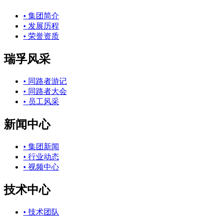
• 集团简介
• 发展历程
• 荣誉资质
瑞孚风采
• 同路者游记
• 同路者大会
• 员工风采
新闻中心
• 集团新闻
• 行业动态
• 视频中心
技术中心
• 技术团队